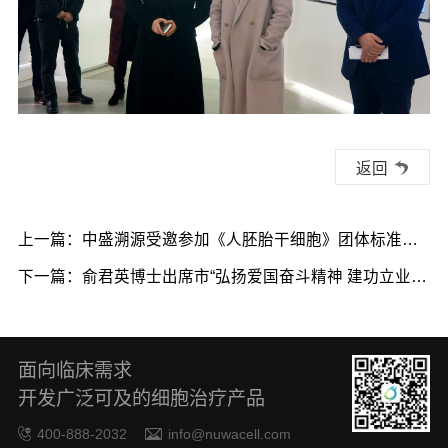
返回
上一篇：中盛溯源受邀参加《人胚胎干细胞》团体标准发
布会暨《干细胞制剂及应用的标准化研究》项目启动会
下一篇：俞君英博士出席市“弘扬爱国奋斗精神 建功立业新
时代”专题活动
面向临床需求
开发广泛可及的细胞治疗产品
400-888-2032
info@nuwacell.com